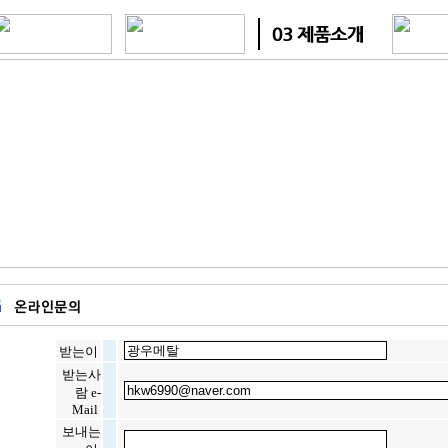
받는이
받는사
람 e-
Mail
보내는