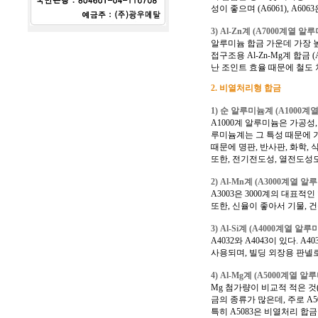
성이 좋으며 (A6061), A
3) Al-Zn계 (A7000계열 알
알루미늄 합금 가운데 가장 높은
접구조용 Al-Zn-Mg계 합금 
난 조인트 효율 때문에 철도 
2. 비열처리형 합금
1) 순 알루미늄계 (A1000계
A1000계 알루미늄은 가공성
루미늄계는 그 특성 때문에 가
때문에 명판, 반사판, 화학, 
또한, 전기전도성, 열전도성
2) Al-Mn계 (A3000계열 
A3003은 3000계의 대표
또한, 신율이 좋아서 기물, 
3) Al-Si계 (A4000계열 알
A4032와 A4043이 있다. 
사용되며, 빌딩 외장용 판넬
4) Al-Mg계 (A5000계열 
Mg 첨가량이 비교적 적은 것
금의 종류가 많은데, 주로 A5005
특히 A5083은 비열처리 합