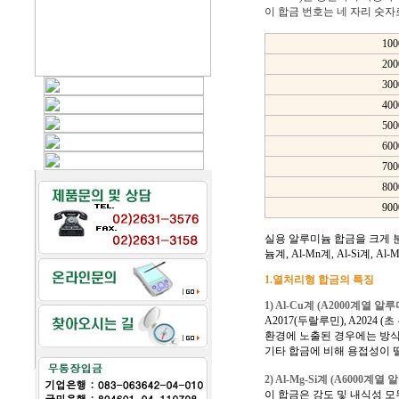
이 합금 번호는 네 자리 숫
10
20
30
40
50
60
70
80
90
실용 알루미늄 합금을 크게 분류하
늄계, Al-Mn계, Al-Si계, A
1.열처리형 합금의 특징
1) Al-Cu계 (A2000계열 알
A2017(두랄루민), A202
환경에 노출된 경우에는 방식 
기타 합금에 비해 용접성이 떨
2) Al-Mg-Si계 (A6000계
이 합금은 강도 및 내식성 모