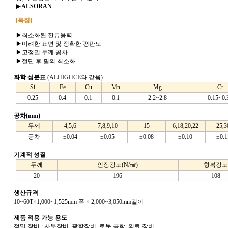
▶
ALSORAN
[특징]
▶최소화된 잔류응력
▶미려한 표면 및 정확한 평판도
▶고정밀 두께 공차
▶절단 후 휨의 최소화
화학 성분표
(ALHIGHCE와 같음)
Si
Fe
Cu
Mn
Mg
Cr
0.25
0.4
0.1
0.1
2.2~2.8
0.15~0.
공차(mm)
두께
4,5,6
7,8,9,10
15
6,18,20,22
25,3
공차
±0.04
±0.05
±0.08
±0.10
±0.1
기계적 성질
두께
인장강도(N/㎟)
항복강도
20
196
108
생산규격
10~60T×1,000~1,525mm 폭 × 2,000~3,050mm길이
제품 적용 가능 용도
정밀 장비 : 사무장비, 광학장비, 로못 공학, 의료 장비