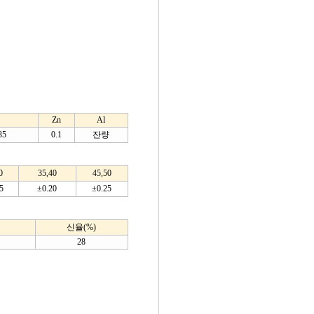
Zn
Al
35
0.1
잔량
0
35,40
45,50
5
±0.20
±0.25
신율(%)
28